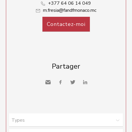
+377 64 06 14 049
m.fresia@fandfmonaco.mc
Contactez-moi
Partager
Envoyer
Facebook
Twitter
LinkedIn
à un
ami
Types