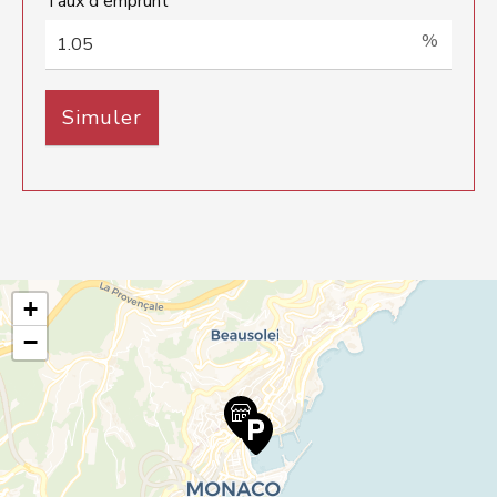
Taux d'emprunt
%
+
−